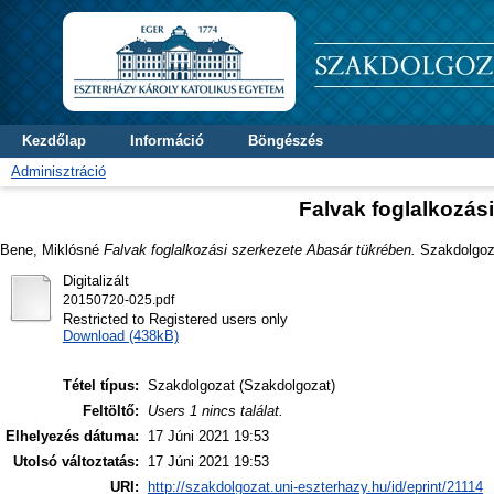
Kezdőlap
Információ
Böngészés
Adminisztráció
Falvak foglalkozás
Bene, Miklósné
Falvak foglalkozási szerkezete Abasár tükrében.
Szakdolgoza
Digitalizált
20150720-025.pdf
Restricted to Registered users only
Download (438kB)
Tétel típus:
Szakdolgozat (Szakdolgozat)
Feltöltő:
Users 1 nincs találat.
Elhelyezés dátuma:
17 Júni 2021 19:53
Utolsó változtatás:
17 Júni 2021 19:53
URI:
http://szakdolgozat.uni-eszterhazy.hu/id/eprint/21114