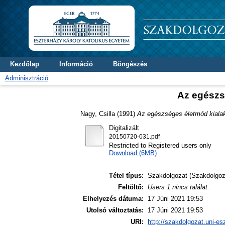
Kezdőlap
Információ
Böngészés
Adminisztráció
Az egészsé
Nagy, Csilla
(1991)
Az egészséges életmód kialakí
Digitalizált
20150720-031.pdf
Restricted to Registered users only
Download (6MB)
Tétel típus:
Szakdolgozat (Szakdolgoz
Feltöltő:
Users 1 nincs találat.
Elhelyezés dátuma:
17 Júni 2021 19:53
Utolsó változtatás:
17 Júni 2021 19:53
URI:
http://szakdolgozat.uni-es