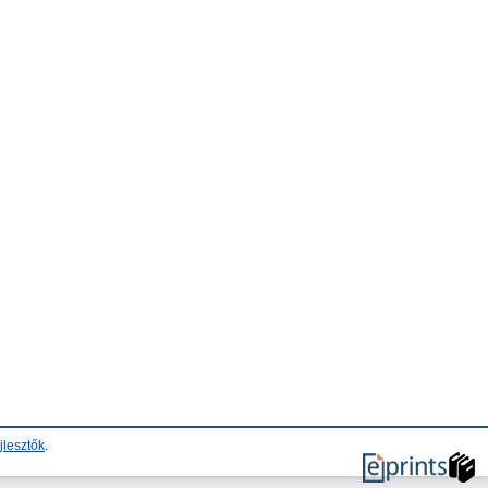
jlesztők
.