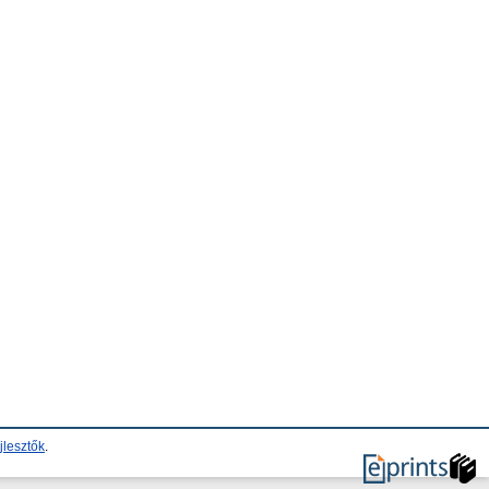
jlesztők
.