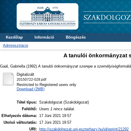
Kezdőlap
Információ
Böngészés
Adminisztráció
A tanulói önkormányzat 
Gaál, Gabriella
(1992)
A tanulói önkormányzat szerepe a személyiségformál
Digitalizált
20150722-028.pdf
Restricted to Registered users only
Download (2MB)
Tétel típus:
Szakdolgozat (Szakdolgozat)
Feltöltő:
Users 1 nincs találat.
Elhelyezés dátuma:
17 Júni 2021 19:57
Utolsó változtatás:
17 Júni 2021 19:57
URI:
http://szakdolgozat.uni-eszterhazy.hu/id/eprint/21292