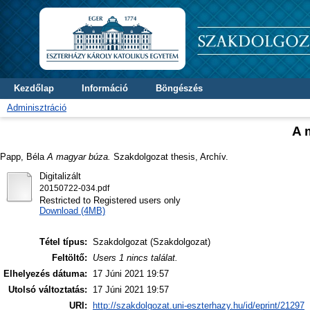
Kezdőlap
Információ
Böngészés
Adminisztráció
A 
Papp, Béla
A magyar búza.
Szakdolgozat thesis, Archív.
Digitalizált
20150722-034.pdf
Restricted to Registered users only
Download (4MB)
Tétel típus:
Szakdolgozat (Szakdolgozat)
Feltöltő:
Users 1 nincs találat.
Elhelyezés dátuma:
17 Júni 2021 19:57
Utolsó változtatás:
17 Júni 2021 19:57
URI:
http://szakdolgozat.uni-eszterhazy.hu/id/eprint/21297