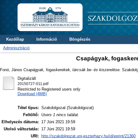
Kezdőlap
Információ
Böngészés
Adminisztráció
Csapágyak, fogaskerek
Fonó, János
Csapágyak, fogaskerekek, tárcsák be- és kiszerelése.
Szakdolgo
Digitalizált
20150727-011.pdf
Restricted to Registered users only
Download (4MB)
Tétel típus:
Szakdolgozat (Szakdolgozat)
Feltöltő:
Users 1 nincs találat.
Elhelyezés dátuma:
17 Júni 2021 19:59
Utolsó változtatás:
17 Júni 2021 19:59
URI:
http://szakdolgozat.uni-eszterhazy.hu/id/eprint/21360