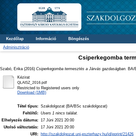
Kezdőlap
Információ
Böngészés
Adminisztráció
Csiperkegomba term
Szabó, Erika
(2016)
Csiperkegomba termesztés a Járvás gazdaságban.
BA/BS
Kézirat
QLAISZ_2016.pdf
Restricted to Registered users only
Download (1MB)
Tétel típus:
Szakdolgozat (BA/BSc szakdolgozat)
Feltöltő:
Users 1 nincs találat.
Elhelyezés dátuma:
17 Júni 2021 20:00
Utolsó változtatás:
17 Júni 2021 20:00
URI:
http://szakdolgozat.uni-eszterhazy.hu/id/eprint/21426