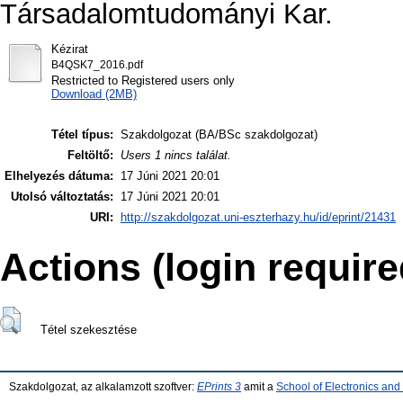
Társadalomtudományi Kar.
Kézirat
B4QSK7_2016.pdf
Restricted to Registered users only
Download (2MB)
Tétel típus:
Szakdolgozat (BA/BSc szakdolgozat)
Feltöltő:
Users 1 nincs találat.
Elhelyezés dátuma:
17 Júni 2021 20:01
Utolsó változtatás:
17 Júni 2021 20:01
URI:
http://szakdolgozat.uni-eszterhazy.hu/id/eprint/21431
Actions (login require
Tétel szekesztése
Szakdolgozat, az alkalamzott szoftver:
EPrints 3
amit a
School of Electronics an