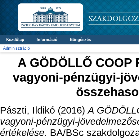
Kezdőlap
Információ
Böngészés
Adminisztráció
A GÖDÖLLŐ COOP R
vagyoni-pénzügyi-jö
összehason
Pászti, Ildikó
(2016)
A GÖDÖLLŐ
vagyoni-pénzügyi-jövedelmezősé
értékelése.
BA/BSc szakdolgozat