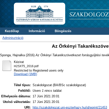
Kezdőlap
Információ
Böngészés
Adminisztráció
Az Örkényi Takarékszövet
Sponga, Hajnalka
(2016)
Az Örkényi Takarékszövetkezet forrásgyűjtési tevé
Kézirat
H2SXT5_2016.pdf
Restricted to Registered users only
Download (1MB)
Tétel típus:
Szakdolgozat (BA/BSc szakdolgozat)
Feltöltő:
Users 1 nincs találat.
Elhelyezés dátuma:
17 Júni 2021 20:01
Utolsó változtatás:
17 Júni 2021 20:01
URI:
http://szakdolgozat.uni-eszterhazy.hu/id/eprint/21453