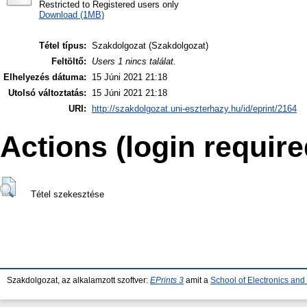
Restricted to Registered users only
Download (1MB)
Tétel típus:
Szakdolgozat (Szakdolgozat)
Feltöltő:
Users 1 nincs találat.
Elhelyezés dátuma:
15 Júni 2021 21:18
Utolsó változtatás:
15 Júni 2021 21:18
URI:
http://szakdolgozat.uni-eszterhazy.hu/id/eprint/2164
Actions (login require
Tétel szekesztése
Szakdolgozat, az alkalamzott szoftver:
EPrints 3
amit a
School of Electronics an