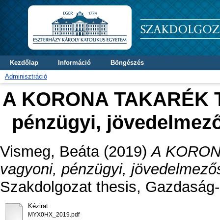
Kezdőlap
Információ
Böngészés
Adminisztráció
A KORONA TAKARÉK Tak
pénzügyi, jövedelmez
Vismeg, Beáta
(2019)
A KORONA
vagyoni, pénzügyi, jövedelmező
Szakdolgozat thesis, Gazdaság
Kézirat
MYX0HX_2019.pdf