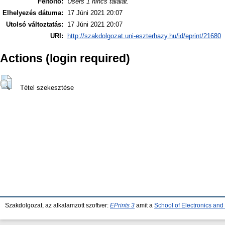
Feltöltő:
Users 1 nincs találat.
Elhelyezés dátuma:
17 Júni 2021 20:07
Utolsó változtatás:
17 Júni 2021 20:07
URI:
http://szakdolgozat.uni-eszterhazy.hu/id/eprint/21680
Actions (login required)
Tétel szekesztése
Szakdolgozat, az alkalamzott szoftver:
EPrints 3
amit a
School of Electronics an