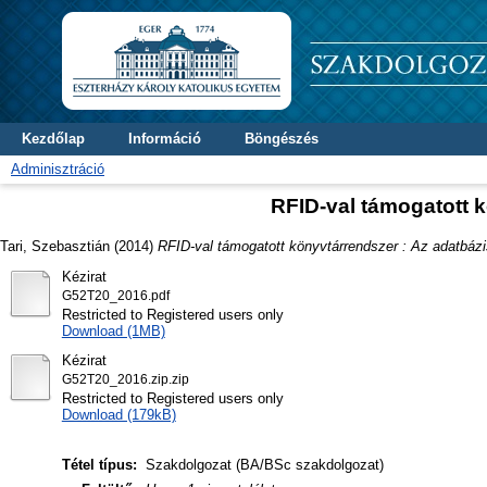
Kezdőlap
Információ
Böngészés
Adminisztráció
RFID-val támogatott k
Tari, Szebasztián
(2014)
RFID-val támogatott könyvtárrendszer : Az adatbázi
Kézirat
G52T20_2016.pdf
Restricted to Registered users only
Download (1MB)
Kézirat
G52T20_2016.zip.zip
Restricted to Registered users only
Download (179kB)
Tétel típus:
Szakdolgozat (BA/BSc szakdolgozat)