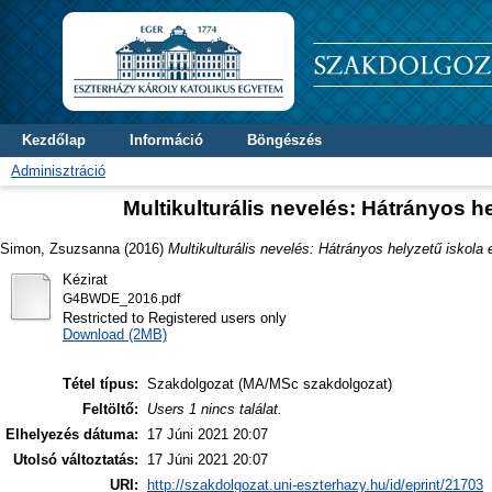
Kezdőlap
Információ
Böngészés
Adminisztráció
Multikulturális nevelés: Hátrányos 
Simon, Zsuzsanna
(2016)
Multikulturális nevelés: Hátrányos helyzetű isko
Kézirat
G4BWDE_2016.pdf
Restricted to Registered users only
Download (2MB)
Tétel típus:
Szakdolgozat (MA/MSc szakdolgozat)
Feltöltő:
Users 1 nincs találat.
Elhelyezés dátuma:
17 Júni 2021 20:07
Utolsó változtatás:
17 Júni 2021 20:07
URI:
http://szakdolgozat.uni-eszterhazy.hu/id/eprint/21703