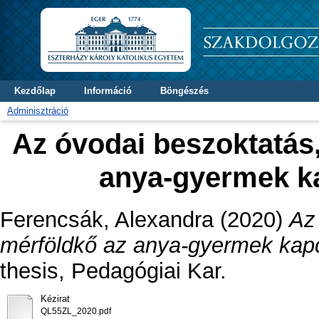
Kezdőlap
Információ
Böngészés
Adminisztráció
Az óvodai beszoktatás,
anya-gyermek ka
Ferencsák, Alexandra
(2020)
Az
mérföldkő az anya-gyermek kapc
thesis, Pedagógiai Kar.
Kézirat
QL55ZL_2020.pdf