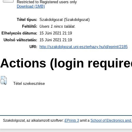
Restricted to Registered users only
Download (1MB)
Tétel típus:
Szakdolgozat (Szakdolgozat)
Feltöltő:
Users 1 nincs találat.
Elhelyezés dátuma:
15 Júni 2021 21:19
Utolsó változtatás:
15 Júni 2021 21:19
URI:
http://szakdolgozat.uni-eszterhazy.hu/id/eprint/2185
Actions (login require
Tétel szekesztése
Szakdolgozat, az alkalamzott szoftver:
EPrints 3
amit a
School of Electronics an