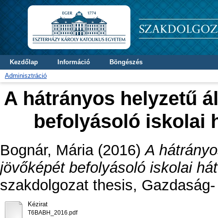
Kezdőlap
Információ
Böngészés
Adminisztráció
A hátrányos helyzetű á
befolyásoló iskolai 
Bognár, Mária
(2016)
A hátrányo
jövőképét befolyásoló iskolai há
szakdolgozat thesis, Gazdaság-
Kézirat
T6BABH_2016.pdf