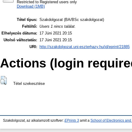
Restricted to Registered users only
Download (1MB)
Tétel típus:
Szakdolgozat (BA/BSc szakdolgozat)
Feltöltő:
Users 1 nincs találat.
Elhelyezés dátuma:
17 Júni 2021 20:15
Utolsó változtatás:
17 Júni 2021 20:15
URI:
http://szakdolgozat.uni-eszterhazy.hu/id/eprint/21885
Actions (login require
Tétel szekesztése
Szakdolgozat, az alkalamzott szoftver:
EPrints 3
amit a
School of Electronics an