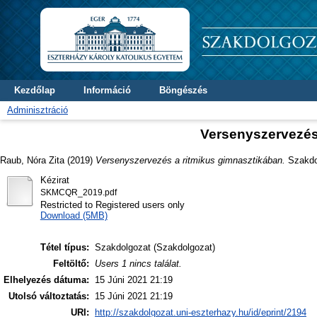
Kezdőlap
Információ
Böngészés
Adminisztráció
Versenyszervezés
Raub, Nóra Zita
(2019)
Versenyszervezés a ritmikus gimnasztikában.
Szakdol
Kézirat
SKMCQR_2019.pdf
Restricted to Registered users only
Download (5MB)
Tétel típus:
Szakdolgozat (Szakdolgozat)
Feltöltő:
Users 1 nincs találat.
Elhelyezés dátuma:
15 Júni 2021 21:19
Utolsó változtatás:
15 Júni 2021 21:19
URI:
http://szakdolgozat.uni-eszterhazy.hu/id/eprint/2194