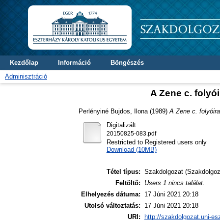
Kezdőlap
Információ
Böngészés
Adminisztráció
A Zene c. folyó
Perlényiné Bujdos, Ilona
(1989)
A Zene c. folyóir
Digitalizált
20150825-083.pdf
Restricted to Registered users only
Download (10MB)
Tétel típus:
Szakdolgozat (Szakdolgoz
Feltöltő:
Users 1 nincs találat.
Elhelyezés dátuma:
17 Júni 2021 20:18
Utolsó változtatás:
17 Júni 2021 20:18
URI:
http://szakdolgozat.uni-es