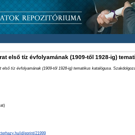
irat első tíz évfolyamának (1909-től 1928-ig) tema
at első tíz évfolyamának (1909-től 1928-ig) tematikus katalógusa.
Szakdolgozat
at)
zterhazy.hu/id/eprint/21999