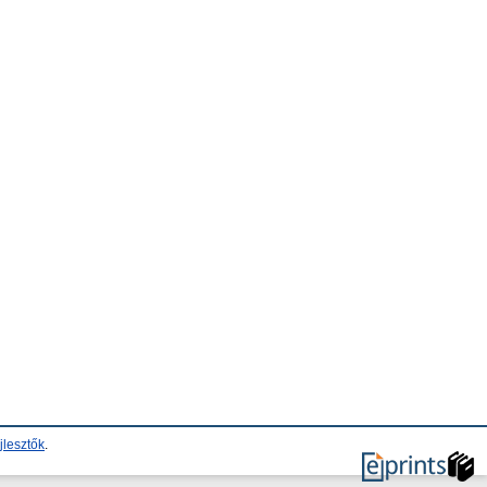
jlesztők
.