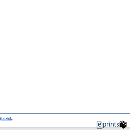
jlesztők
.