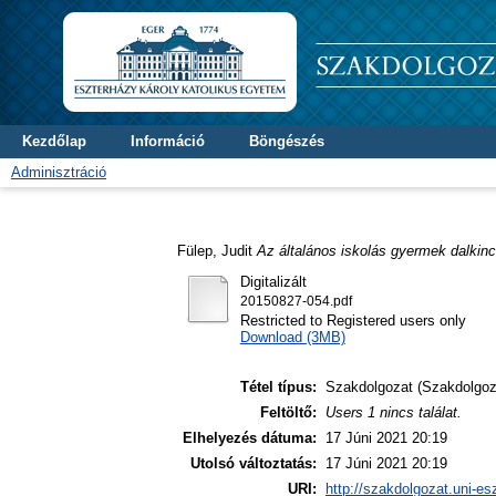
Kezdőlap
Információ
Böngészés
Adminisztráció
Fülep, Judit
Az általános iskolás gyermek dalkinc
Digitalizált
20150827-054.pdf
Restricted to Registered users only
Download (3MB)
Tétel típus:
Szakdolgozat (Szakdolgoz
Feltöltő:
Users 1 nincs találat.
Elhelyezés dátuma:
17 Júni 2021 20:19
Utolsó változtatás:
17 Júni 2021 20:19
URI:
http://szakdolgozat.uni-es