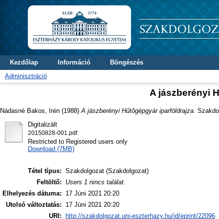
Kezdőlap
Információ
Böngészés
Adminisztráció
A jászberényi H
Nádasné Bakos, Irén
(1988)
A jászberényi Hűtőgépgyár iparföldrajza.
Szakdolg
Digitalizált
20150828-001.pdf
Restricted to Registered users only
Download (7MB)
Tétel típus:
Szakdolgozat (Szakdolgozat)
Feltöltő:
Users 1 nincs találat.
Elhelyezés dátuma:
17 Júni 2021 20:20
Utolsó változtatás:
17 Júni 2021 20:20
URI:
http://szakdolgozat.uni-eszterhazy.hu/id/eprint/22096