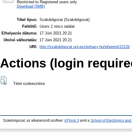
Restricted to Registered users only
Download (5MB)
Tétel típus:
Szakdolgozat (Szakdolgozat)
Feltöltő:
Users 1 nincs találat.
Elhelyezés dátuma:
17 Júni 2021 20:21
Utolsó változtatás:
17 Júni 2021 20:21
URI:
http://szakdolgozat.uni-eszterhazy.hu/id/eprint/22126
Actions (login require
Tétel szekesztése
Szakdolgozat, az alkalamzott szoftver:
EPrints 3
amit a
School of Electronics an