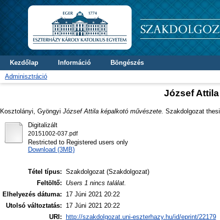
Kezdőlap
Információ
Böngészés
Adminisztráció
József Attil
Kosztolányi, Gyöngyi
József Attila képalkotó művészete.
Szakdolgozat thesis
Digitalizált
20151002-037.pdf
Restricted to Registered users only
Download (3MB)
Tétel típus:
Szakdolgozat (Szakdolgozat)
Feltöltő:
Users 1 nincs találat.
Elhelyezés dátuma:
17 Júni 2021 20:22
Utolsó változtatás:
17 Júni 2021 20:22
URI:
http://szakdolgozat.uni-eszterhazy.hu/id/eprint/22179