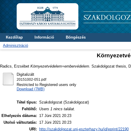
Kezdőlap
Információ
Böngészés
Adminisztráció
Környezetv
Radics, Erzsébet
Környezetvédelem=embervédelem.
Szakdolgozat thesis, Di
Digitalizált
20151002-051.pdf
Restricted to Registered users only
Download (7MB)
Tétel típus:
Szakdolgozat (Szakdolgozat)
Feltöltő:
Users 1 nincs találat.
Elhelyezés dátuma:
17 Júni 2021 20:23
Utolsó változtatás:
17 Júni 2021 20:23
URI:
http://szakdolgozat.uni-eszterhazy.hu/id/eprint/22190