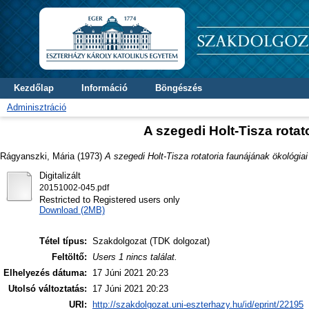
Kezdőlap
Információ
Böngészés
Adminisztráció
A szegedi Holt-Tisza rotat
Rágyanszki, Mária
(1973)
A szegedi Holt-Tisza rotatoria faunájának ökológiai
Digitalizált
20151002-045.pdf
Restricted to Registered users only
Download (2MB)
Tétel típus:
Szakdolgozat (TDK dolgozat)
Feltöltő:
Users 1 nincs találat.
Elhelyezés dátuma:
17 Júni 2021 20:23
Utolsó változtatás:
17 Júni 2021 20:23
URI:
http://szakdolgozat.uni-eszterhazy.hu/id/eprint/22195