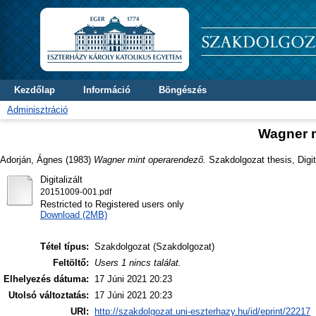
Kezdőlap
Információ
Böngészés
Adminisztráció
Wagner 
Adorján, Ágnes
(1983)
Wagner mint operarendező.
Szakdolgozat thesis, Digit
Digitalizált
20151009-001.pdf
Restricted to Registered users only
Download (2MB)
Tétel típus:
Szakdolgozat (Szakdolgozat)
Feltöltő:
Users 1 nincs találat.
Elhelyezés dátuma:
17 Júni 2021 20:23
Utolsó változtatás:
17 Júni 2021 20:23
URI:
http://szakdolgozat.uni-eszterhazy.hu/id/eprint/22217