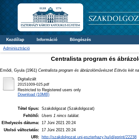
Kezdőlap
Információ
Böngészés
Adminisztráció
Centralista program és ábráz
Emődi, Gyula
(1961)
Centralista program és ábrázolóművészet Eötvös két n
Digitalizált
20151009-025.pdf
Restricted to Registered users only
Download (10MB)
Tétel típus:
Szakdolgozat (Szakdolgozat)
Feltöltő:
Users 1 nincs találat.
Elhelyezés dátuma:
17 Júni 2021 20:24
Utolsó változtatás:
17 Júni 2021 20:24
URI:
http://szakdolgozat.uni-eszterhazy.hu/id/eprint/22238