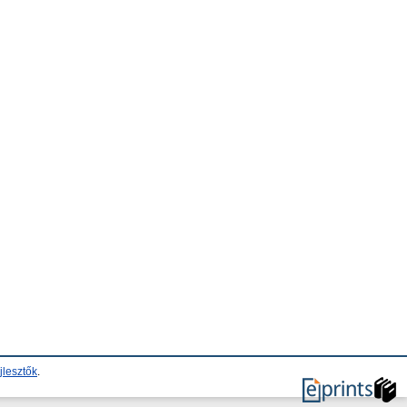
jlesztők
.