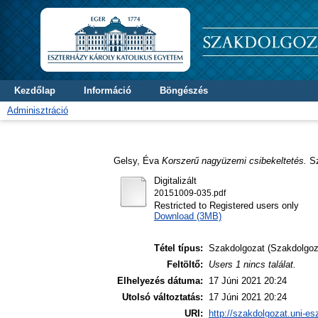
Kezdőlap
Információ
Böngészés
Adminisztráció
Gelsy, Éva
Korszerű nagyüzemi csibekeltetés.
Sz
Digitalizált
20151009-035.pdf
Restricted to Registered users only
Download (3MB)
Tétel típus:
Szakdolgozat (Szakdolgoz
Feltöltő:
Users 1 nincs találat.
Elhelyezés dátuma:
17 Júni 2021 20:24
Utolsó változtatás:
17 Júni 2021 20:24
URI:
http://szakdolgozat.uni-es