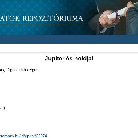
Jupiter és holdjai
s, Digitalizálás Eger.
at)
zterhazy.hu/id/eprint/22274