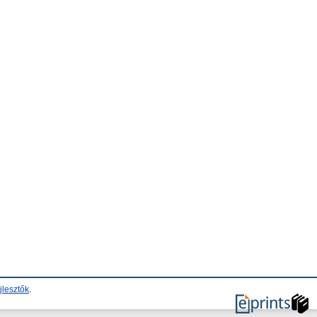
jlesztők
.