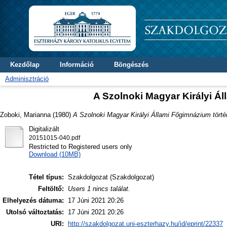
Kezdőlap
Információ
Böngészés
Adminisztráció
A Szolnoki Magyar Királyi Á
Zoboki, Marianna
(1980)
A Szolnoki Magyar Királyi Állami Főgimnázium törté
Digitalizált
20151015-040.pdf
Restricted to Registered users only
Download (10MB)
Tétel típus:
Szakdolgozat (Szakdolgozat)
Feltöltő:
Users 1 nincs találat.
Elhelyezés dátuma:
17 Júni 2021 20:26
Utolsó változtatás:
17 Júni 2021 20:26
URI:
http://szakdolgozat.uni-eszterhazy.hu/id/eprint/22337