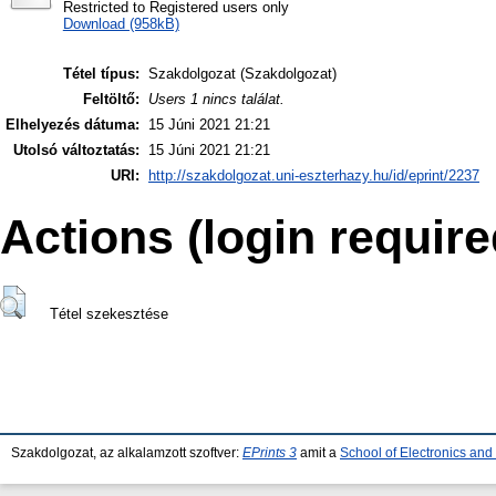
Restricted to Registered users only
Download (958kB)
Tétel típus:
Szakdolgozat (Szakdolgozat)
Feltöltő:
Users 1 nincs találat.
Elhelyezés dátuma:
15 Júni 2021 21:21
Utolsó változtatás:
15 Júni 2021 21:21
URI:
http://szakdolgozat.uni-eszterhazy.hu/id/eprint/2237
Actions (login require
Tétel szekesztése
Szakdolgozat, az alkalamzott szoftver:
EPrints 3
amit a
School of Electronics an