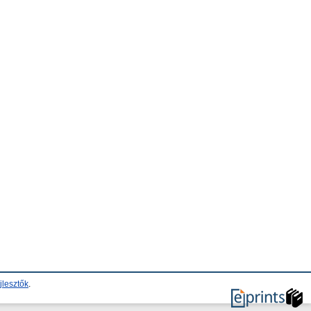
jlesztők
.