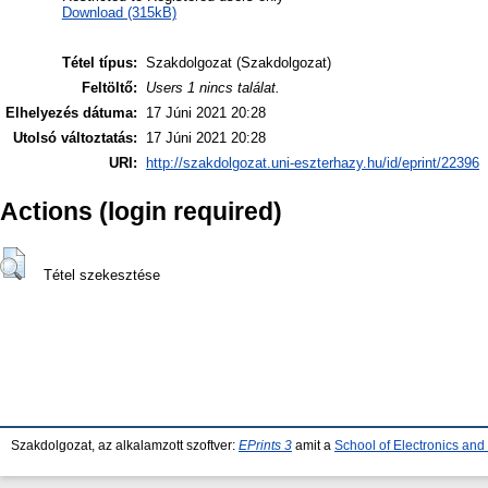
Download (315kB)
Tétel típus:
Szakdolgozat (Szakdolgozat)
Feltöltő:
Users 1 nincs találat.
Elhelyezés dátuma:
17 Júni 2021 20:28
Utolsó változtatás:
17 Júni 2021 20:28
URI:
http://szakdolgozat.uni-eszterhazy.hu/id/eprint/22396
Actions (login required)
Tétel szekesztése
Szakdolgozat, az alkalamzott szoftver:
EPrints 3
amit a
School of Electronics an