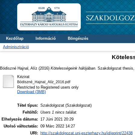
Kezdőlap
Információ
Böngészés
Adminisztráció
Köteles
Bódiszné Hajnal, Alíz
(2016)
Kötelességeink hálójában.
Szakdolgozat thesis, 
Kézirat
Bódiszné_Hajnal_Alíz_2016.pdf
Restricted to Registered users only
Download (3MB)
Tétel típus:
Szakdolgozat (Szakdolgozat)
Feltöltő:
Users 1 nincs találat.
Elhelyezés dátuma:
17 Júni 2021 20:29
Utolsó változtatás:
09 Márc 2022 14:27
URI:
http://szakdolgozat.uni-eszterhazy.hu/id/eprint/22438