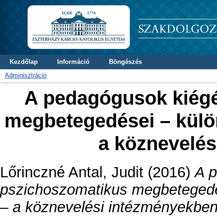
Kezdőlap
Információ
Böngészés
Adminisztráció
A pedagógusok kiég
megbetegedései – külön
a köznevelé
Lőrinczné Antal, Judit
(2016)
A 
pszichoszomatikus megbetegedés
– a köznevelési intézményekben