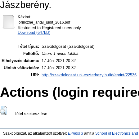
Jászberény.
Kézirat
lorinczne_antal_judit_2016.pdf
Restricted to Registered users only
Download (647kB)
Tétel típus:
Szakdolgozat (Szakdolgozat)
Feltöltő:
Users 1 nincs találat.
Elhelyezés dátuma:
17 Júni 2021 20:32
Utolsó változtatás:
17 Júni 2021 20:32
URI:
http://szakdolgozat.uni-eszterhazy.hu/id/eprint/22536
Actions (login require
Tétel szekesztése
Szakdolgozat, az alkalamzott szoftver:
EPrints 3
amit a
School of Electronics an