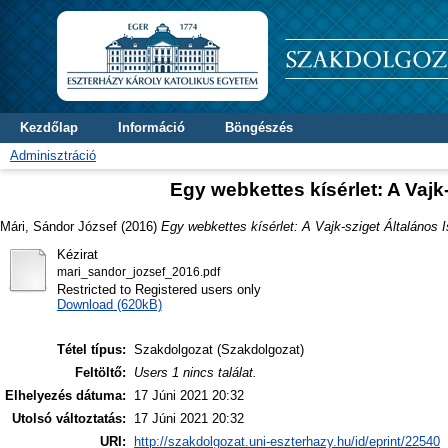
Kezdőlap
Információ
Böngészés
Adminisztráció
Egy webkettes kísérlet: A Vajk
Mári, Sándor József
(2016)
Egy webkettes kísérlet: A Vajk-sziget Általános I
Kézirat
mari_sandor_jozsef_2016.pdf
Restricted to Registered users only
Download (620kB)
Tétel típus:
Szakdolgozat (Szakdolgozat)
Feltöltő:
Users 1 nincs találat.
Elhelyezés dátuma:
17 Júni 2021 20:32
Utolsó változtatás:
17 Júni 2021 20:32
URI:
http://szakdolgozat.uni-eszterhazy.hu/id/eprint/22540