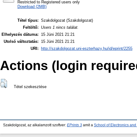
Restricted to Registered users only
Download (2MB)
Tétel típus:
Szakdolgozat (Szakdolgozat)
Feltöltő:
Users 1 nincs találat.
Elhelyezés dátuma:
15 Júni 2021 21:21
Utolsó változtatás:
15 Júni 2021 21:21
URI:
http://szakdolgozat.uni-eszterhazy.hu/id/eprint/2255
Actions (login require
Tétel szekesztése
Szakdolgozat, az alkalamzott szoftver:
EPrints 3
amit a
School of Electronics an