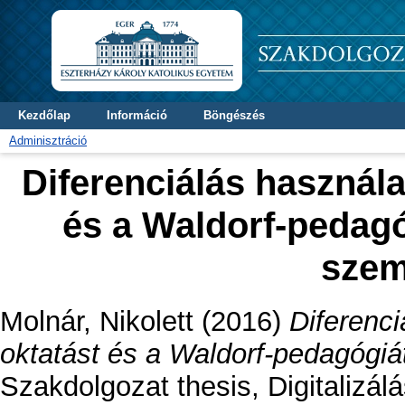
Kezdőlap
Információ
Böngészés
Adminisztráció
Diferenciálás használ
és a Waldorf-pedag
szem
Molnár, Nikolett
(2016)
Diferenc
oktatást és a Waldorf-pedagógi
Szakdolgozat thesis, Digitalizál