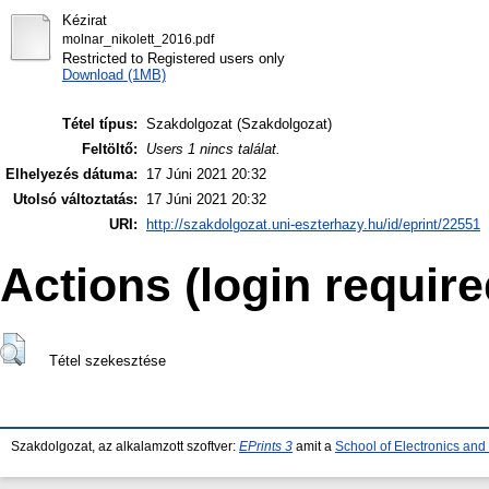
Kézirat
molnar_nikolett_2016.pdf
Restricted to Registered users only
Download (1MB)
Tétel típus:
Szakdolgozat (Szakdolgozat)
Feltöltő:
Users 1 nincs találat.
Elhelyezés dátuma:
17 Júni 2021 20:32
Utolsó változtatás:
17 Júni 2021 20:32
URI:
http://szakdolgozat.uni-eszterhazy.hu/id/eprint/22551
Actions (login require
Tétel szekesztése
Szakdolgozat, az alkalamzott szoftver:
EPrints 3
amit a
School of Electronics an