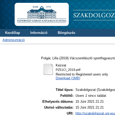
Kezdőlap
Információ
Böngészés
Adminisztráció
Polgár, Lilla
(2019)
Vácszentlászló sportfogyasztá
Kézirat
PZ51CI_2019.pdf
Restricted to Registered users only
Download (1MB)
Tétel típus:
Szakdolgozat (Szakdolgoz
Feltöltő:
Users 1 nincs találat.
Elhelyezés dátuma:
15 Júni 2021 21:21
Utolsó változtatás:
15 Júni 2021 21:21
URI:
http://szakdolgozat.uni-es