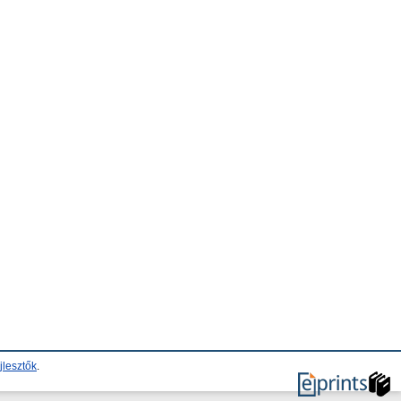
jlesztők
.