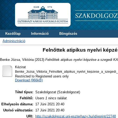
Kezdőlap
Információ
Böngészés
Adminisztráció
Felnőttek atipikus nyelvi kép
Benke Józsa, Viktória
(2013)
Felnőttek atipikus nyelvi képzése a szegedi 
Kézirat
Benke_Jozsa_Viktoria_Felnottek_atipikus_nyelvi_kepzese_a_szegedi
Restricted to Registered users only
Download (966kB)
Tétel típus:
Szakdolgozat (Szakdolgozat)
Feltöltő:
Users 1 nincs találat.
Elhelyezés dátuma:
17 Júni 2021 20:40
Utolsó változtatás:
17 Júni 2021 20:40
URI:
http://szakdolgozat.uni-eszterhazy.hu/id/eprint/22748