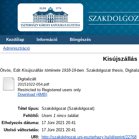
Kezdőlap
Információ
Böngészés
Adminisztráció
Kisújszállás
Ötvös, Edit
Kisújszállás története 1918-19-ben.
Szakdolgozat thesis, Digitali
Digitalizált
20151022-054.pdf
Restricted to Registered users only
Download (4MB)
Tétel típus:
Szakdolgozat (Szakdolgozat)
Feltöltő:
Users 1 nincs találat.
Elhelyezés dátuma:
17 Júni 2021 20:41
Utolsó változtatás:
17 Júni 2021 20:41
URI:
http://szakdolgozat.uni-eszterhazy.hu/id/eprint/22768