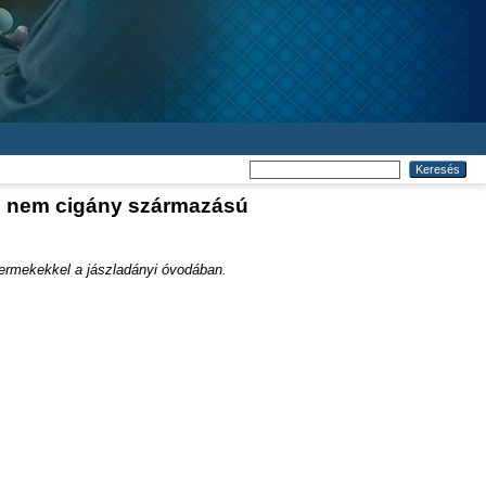
s nem cigány származású
rmekekkel a jászladányi óvodában.