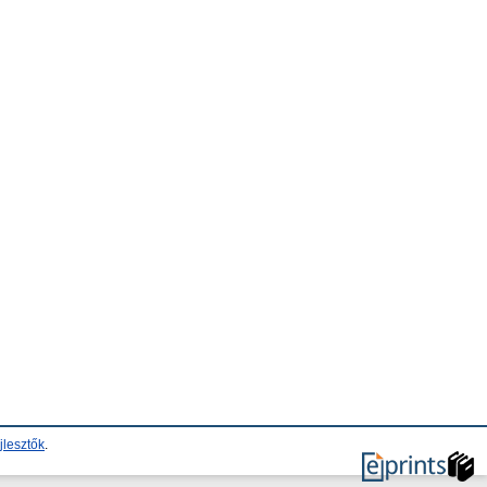
jlesztők
.