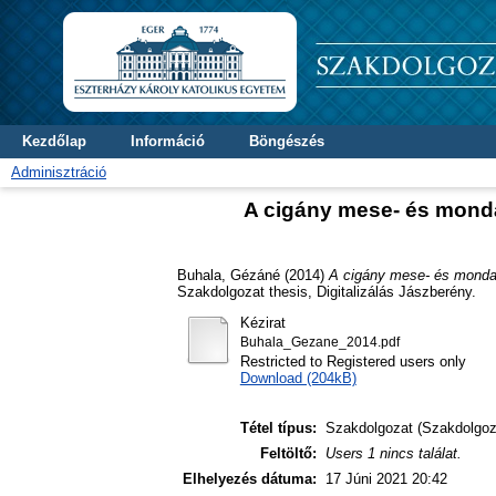
Kezdőlap
Információ
Böngészés
Adminisztráció
A cigány mese- és mond
Buhala, Gézáné
(2014)
A cigány mese- és monda
Szakdolgozat thesis, Digitalizálás Jászberény.
Kézirat
Buhala_Gezane_2014.pdf
Restricted to Registered users only
Download (204kB)
Tétel típus:
Szakdolgozat (Szakdolgoz
Feltöltő:
Users 1 nincs találat.
Elhelyezés dátuma:
17 Júni 2021 20:42