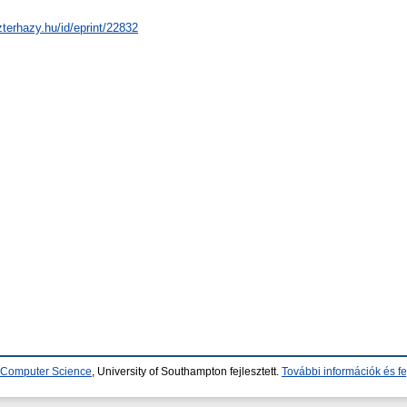
zterhazy.hu/id/eprint/22832
d Computer Science
, University of Southampton fejlesztett.
További információk és fe