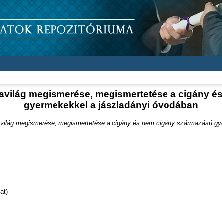
avilág megismerése, megismertetése a cigány é
gyermekekkel a jászladányi óvodában
világ megismerése, megismertetése a cigány és nem cigány származású gye
at)