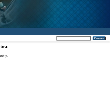
zése
erény.