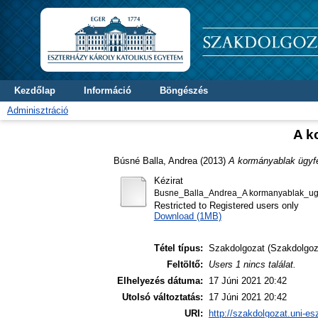
Kezdőlap
Információ
Böngészés
Adminisztráció
A k
Búsné Balla, Andrea
(2013)
A kormányablak ügyfél
Kézirat
Busne_Balla_Andrea_A kormanyablak_ugyfe
Restricted to Registered users only
Download (1MB)
Tétel típus:
Szakdolgozat (Szakdolgoz
Feltöltő:
Users 1 nincs találat.
Elhelyezés dátuma:
17 Júni 2021 20:42
Utolsó változtatás:
17 Júni 2021 20:42
URI:
http://szakdolgozat.uni-es