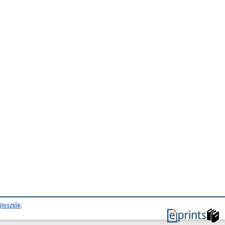
jlesztők
.