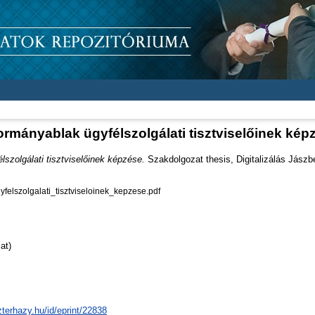
ormányablak ügyfélszolgálati tisztviselőinek kép
szolgálati tisztviselőinek képzése.
Szakdolgozat thesis, Digitalizálás Jászb
lszolgalati_tisztviseloinek_kepzese.pdf
at)
zterhazy.hu/id/eprint/22838