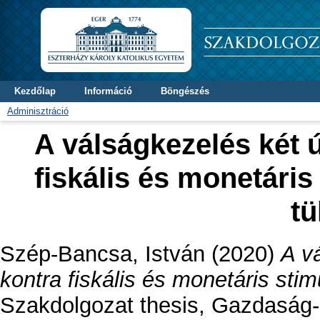
Kezdőlap
Információ
Böngészés
Adminisztráció
A válságkezelés két 
fiskális és monetáris
t
Szép-Bancsa, István
(2020)
A v
kontra fiskális és monetáris sti
Szakdolgozat thesis, Gazdaság