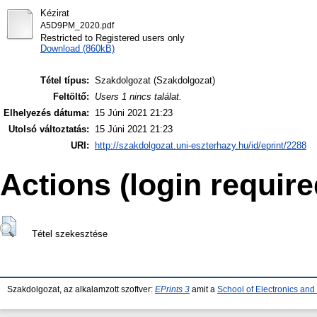
Kézirat
A5D9PM_2020.pdf
Restricted to Registered users only
Download (860kB)
Tétel típus:
Szakdolgozat (Szakdolgozat)
Feltöltő:
Users 1 nincs találat.
Elhelyezés dátuma:
15 Júni 2021 21:23
Utolsó változtatás:
15 Júni 2021 21:23
URI:
http://szakdolgozat.uni-eszterhazy.hu/id/eprint/2288
Actions (login require
Tétel szekesztése
Szakdolgozat, az alkalamzott szoftver:
EPrints 3
amit a
School of Electronics an