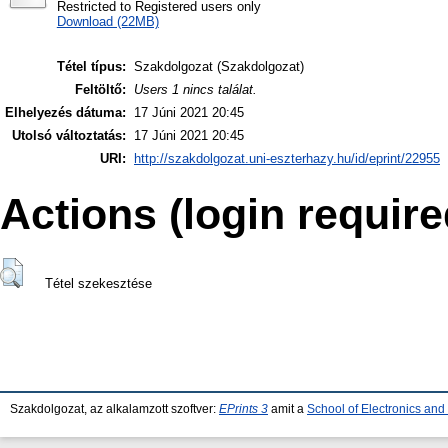
Restricted to Registered users only
Download (22MB)
Tétel típus:
Szakdolgozat (Szakdolgozat)
Feltöltő:
Users 1 nincs találat.
Elhelyezés dátuma:
17 Júni 2021 20:45
Utolsó változtatás:
17 Júni 2021 20:45
URI:
http://szakdolgozat.uni-eszterhazy.hu/id/eprint/22955
Actions (login require
Tétel szekesztése
Szakdolgozat, az alkalamzott szoftver:
EPrints 3
amit a
School of Electronics an