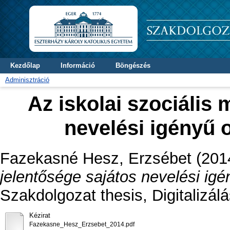
Kezdőlap
Információ
Böngészés
Adminisztráció
Az iskolai szociális
nevelési igényű 
Fazekasné Hesz, Erzsébet
(201
jelentősége sajátos nevelési ig
Szakdolgozat thesis, Digitalizál
Kézirat
Fazekasne_Hesz_Erzsebet_2014.pdf