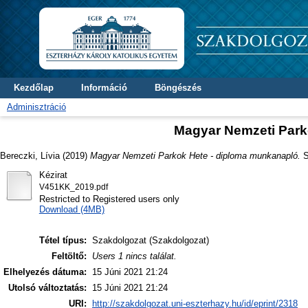
Kezdőlap
Információ
Böngészés
Adminisztráció
Magyar Nemzeti Park
Bereczki, Lívia
(2019)
Magyar Nemzeti Parkok Hete - diploma munkanapló.
S
Kézirat
V451KK_2019.pdf
Restricted to Registered users only
Download (4MB)
Tétel típus:
Szakdolgozat (Szakdolgozat)
Feltöltő:
Users 1 nincs találat.
Elhelyezés dátuma:
15 Júni 2021 21:24
Utolsó változtatás:
15 Júni 2021 21:24
URI:
http://szakdolgozat.uni-eszterhazy.hu/id/eprint/2318