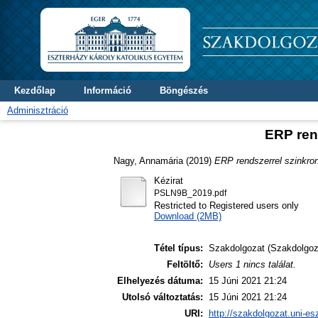
Kezdőlap
Információ
Böngészés
Adminisztráció
ERP rend
Nagy, Annamária
(2019)
ERP rendszerrel szinkron
Kézirat
PSLN9B_2019.pdf
Restricted to Registered users only
Download (2MB)
Tétel típus:
Szakdolgozat (Szakdolgoz
Feltöltő:
Users 1 nincs találat.
Elhelyezés dátuma:
15 Júni 2021 21:24
Utolsó változtatás:
15 Júni 2021 21:24
URI:
http://szakdolgozat.uni-es