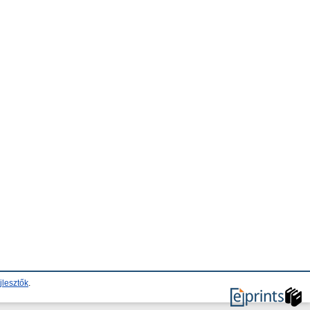
jlesztők
.