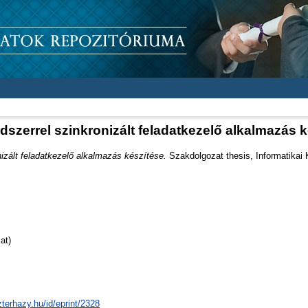
szerrel szinkronizált feladatkezelő alkalmazás 
izált feladatkezelő alkalmazás készítése.
Szakdolgozat thesis, Informatikai 
at)
zterhazy.hu/id/eprint/2328