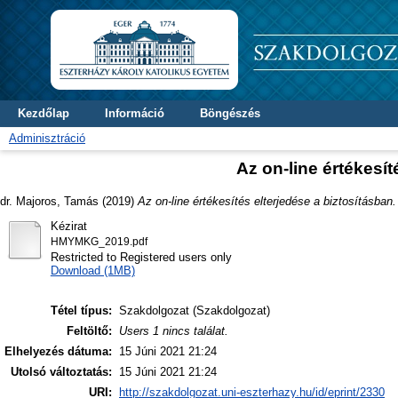
Kezdőlap
Információ
Böngészés
Adminisztráció
Az on-line értékesít
dr. Majoros, Tamás
(2019)
Az on-line értékesítés elterjedése a biztosításban.
Kézirat
HMYMKG_2019.pdf
Restricted to Registered users only
Download (1MB)
Tétel típus:
Szakdolgozat (Szakdolgozat)
Feltöltő:
Users 1 nincs találat.
Elhelyezés dátuma:
15 Júni 2021 21:24
Utolsó változtatás:
15 Júni 2021 21:24
URI:
http://szakdolgozat.uni-eszterhazy.hu/id/eprint/2330