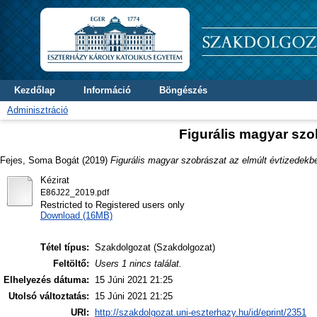
Kezdőlap
Információ
Böngészés
Adminisztráció
Figurális magyar szo
Fejes, Soma Bogát
(2019)
Figurális magyar szobrászat az elmúlt évtizedekb
Kézirat
E86J22_2019.pdf
Restricted to Registered users only
Download (16MB)
Tétel típus:
Szakdolgozat (Szakdolgozat)
Feltöltő:
Users 1 nincs találat.
Elhelyezés dátuma:
15 Júni 2021 21:25
Utolsó változtatás:
15 Júni 2021 21:25
URI:
http://szakdolgozat.uni-eszterhazy.hu/id/eprint/2351