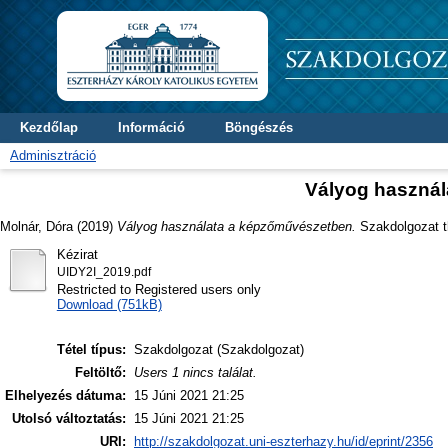
Kezdőlap
Információ
Böngészés
Adminisztráció
Vályog haszná
Molnár, Dóra
(2019)
Vályog használata a képzőművészetben.
Szakdolgozat t
Kézirat
UIDY2I_2019.pdf
Restricted to Registered users only
Download (751kB)
Tétel típus:
Szakdolgozat (Szakdolgozat)
Feltöltő:
Users 1 nincs találat.
Elhelyezés dátuma:
15 Júni 2021 21:25
Utolsó változtatás:
15 Júni 2021 21:25
URI:
http://szakdolgozat.uni-eszterhazy.hu/id/eprint/2356