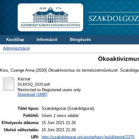
Kezdőlap
Információ
Böngészés
Adminisztráció
Ökoaktivizmu
Kiss, Csenge Anna
(2020)
Ökoaktivizmus és természetművészet.
Szakdolgoz
Kézirat
DL8XSQ_2020.pdf
Restricted to Registered users only
Download (1MB)
Tétel típus:
Szakdolgozat (Szakdolgozat)
Feltöltő:
Users 1 nincs találat.
Elhelyezés dátuma:
15 Júni 2021 21:26
Utolsó változtatás:
15 Júni 2021 21:26
URI:
http://szakdolgozat.uni-eszterhazy.hu/id/eprint/2375