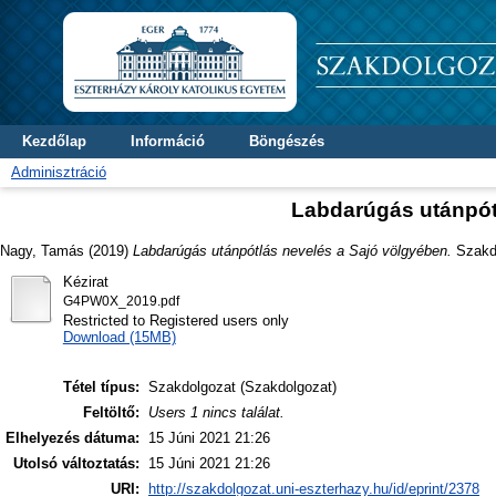
Kezdőlap
Információ
Böngészés
Adminisztráció
Labdarúgás utánpót
Nagy, Tamás
(2019)
Labdarúgás utánpótlás nevelés a Sajó völgyében.
Szakdo
Kézirat
G4PW0X_2019.pdf
Restricted to Registered users only
Download (15MB)
Tétel típus:
Szakdolgozat (Szakdolgozat)
Feltöltő:
Users 1 nincs találat.
Elhelyezés dátuma:
15 Júni 2021 21:26
Utolsó változtatás:
15 Júni 2021 21:26
URI:
http://szakdolgozat.uni-eszterhazy.hu/id/eprint/2378