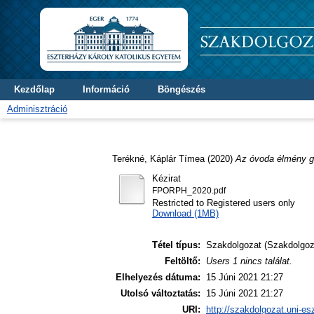
Kezdőlap
Információ
Böngészés
Adminisztráció
Terékné, Káplár Tímea
(2020)
Az óvoda élmény ga
Kézirat
FPORPH_2020.pdf
Restricted to Registered users only
Download (1MB)
Tétel típus:
Szakdolgozat (Szakdolgoz
Feltöltő:
Users 1 nincs találat.
Elhelyezés dátuma:
15 Júni 2021 21:27
Utolsó változtatás:
15 Júni 2021 21:27
URI:
http://szakdolgozat.uni-es