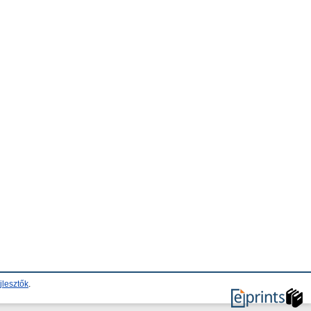
jlesztők
.